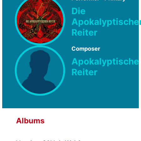
Die
Apokalyptische
Reiter
Composer
Apokalyptische
Reiter
Albums