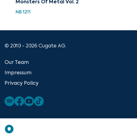
Monsters Of Metal Vol. 2
Sa
NB 1211
NB 
© 2010 - 2026 Cugate AG.
Our Team
Impressum
Privacy Policy