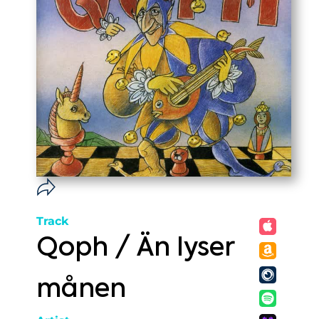
Track
Qoph / Än lyser
månen