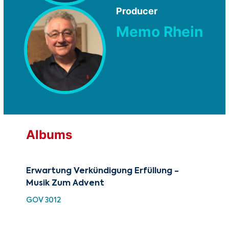
Producer
Memo Rhein
Albums
Erwartung Verkündigung Erfüllung -
Mu
Musik Zum Advent
GRX
GOV 3012