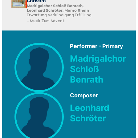
Christen
Madrigalchor Schloß Benrath,
Leonhard Schröter, Memo Rhein
Erwartung Verkündigung Erfüllung
- Musik Zum Advent
Performer - Primary
Madrigalchor
Schloß
Benrath
Composer
Leonhard
Schröter