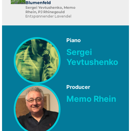
Blumenfeld
Sergei Yevtushenko, Memo
Rhein, PJ Rhinegould
Entspannender Lavendel
Piano
Sergei
Yevtushenko
Producer
Memo Rhein