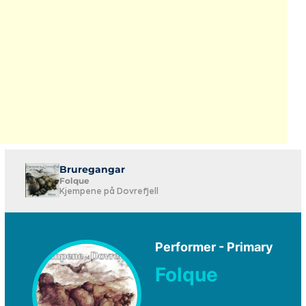
Bruregangar
Folque
Kjempene på Dovrefjell
Performer - Primary
Folque