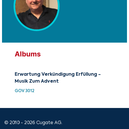
Albums
Erwartung Verkündigung Erfüllung -
Mu
Musik Zum Advent
GRX
GOV 3012
© 2010 - 2026 Cugate AG.