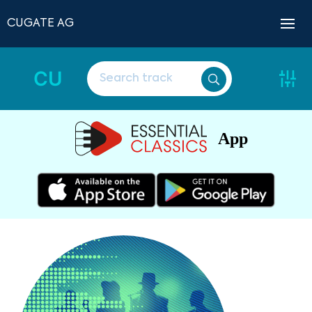
CUGATE AG
CU
App